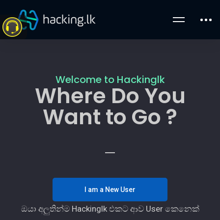
Welcome to Hackinglk
Where Do You
Want to Go ?
I am a New User
ඔයා අලුතින්ම Hackinglk එකට ආව User කෙනෙක්