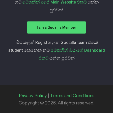
නම්
මෙතනින් අපේ Main Website එකට
යන්න
පුළුවන්
I am a Godzilla Member
මීට කලින් Register උන Godzilla team එකේ
student කෙනෙක් නම්
මෙතනින් ඔයාගේ Dashboard
එකට
යන්න පුළුවන්
Privacy Policy
|
Terms and Conditions
Copyright © 2026. All rights reserved.